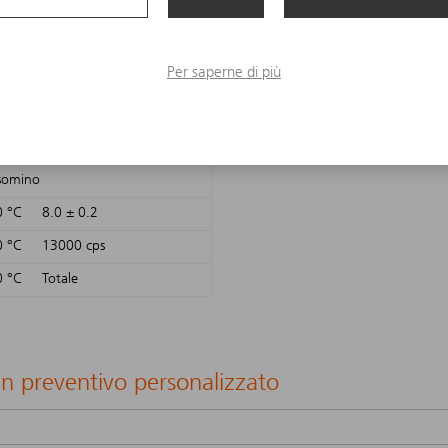
Per saperne di più
a
somino
0 °C 8.0 ± 0.2
0 °C 13000 cps
0 °C Totale
un preventivo personalizzato