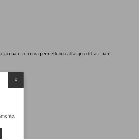
isciacquare con cura permettendo all’acqua di trascinare
x
namento.