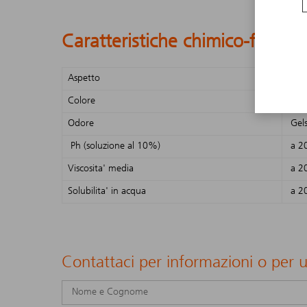
Caratteristiche chimico-fisiche
Aspetto
Gel
Colore
Ros
Odore
Gel
Ph (soluzione al 10%)
a 2
Viscosita' media
a 2
Solubilita' in acqua
a 2
Contattaci per informazioni o per 