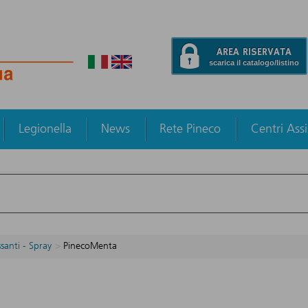
AREA RISERVATA
scarica il catalogo/listino
Legionella
News
Rete Pineco
Centri Ass
ssanti - Spray
PinecoMenta