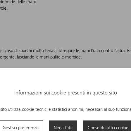
idermide delle mani.
ole.
caso di sporchi molto tenaci. Sfregare le mani l’una contro l’altra. R
ergente, lasciando le mani pulite e morbide.
Informazioni sui cookie presenti in questo sito
sito utilizza cookie tecnici e statistici anonimi, necessari al suo funzio
Gestisci preferenze
Nega tutti
Consenti tutti i cookie