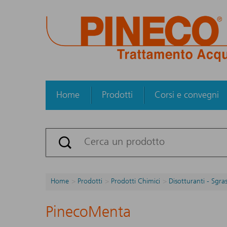
Home
Prodotti
Corsi e convegni
Home
Prodotti
Prodotti Chimici
Disotturanti - Sgra
PinecoMenta